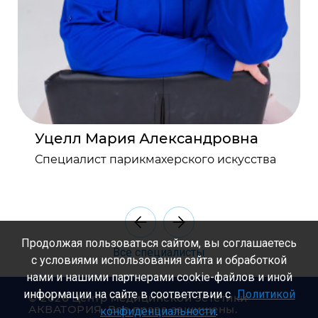
Уцелл Мария Александровна
Специалист парикмахерского искусства
Продолжая пользоваться сайтом, вы соглашаетесь
Все специалисты
с условиями использования сайта и обработкой
нами и нашими партнерами cookie-файлов и иной
информации на сайте в соответствии с
Политикой
©
2026 Центр медицинской эстетики
АКВАТОРИЯ. Все права защищены.
конфиденциальности
.