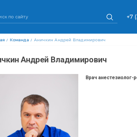
+7 
рока навигации
ная
Команда
Аничкин Андрей Владимирович
ичкин Андрей Владимирович
Врач анестезиолог-